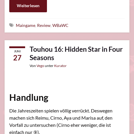
Weiterlesen
Schlagwörter
Maingame
,
Review
,
WBaWC
Touhou 16: Hidden Star in Four
JUNI
27
Seasons
Von
Vego
unter
Kurator
Handlung
Die Jahreszeiten spielen völlig verrückt. Deswegen
machen sich Reimu, Cirno, Aya und Marisa auf, den
Vorfall zu untersuchen (Cirno eher weniger, die ist
einfach nur ⑨).