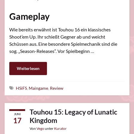
Gameplay
Wie bereits erwähnt ist Touhou 16 ein klassisches
Shoot’em Up. Ihr schießt Gegner ab und weicht
Schüssen aus. Eine besondere Spielmechanik sind die
sog. „Season-Releases“. Vor Spielbeginn …
Weiterlesen
Schlagwörter
HSiFS
,
Maingame
,
Review
Touhou 15: Legacy of Lunatic
JUNI
17
Kingdom
Von
Vego
unter
Kurator