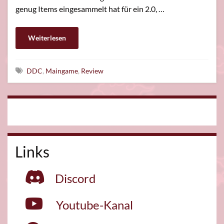
genug Items eingesammelt hat für ein 2.0, …
Weiterlesen
Schlagwörter
DDC
,
Maingame
,
Review
Links
Discord
Youtube-Kanal