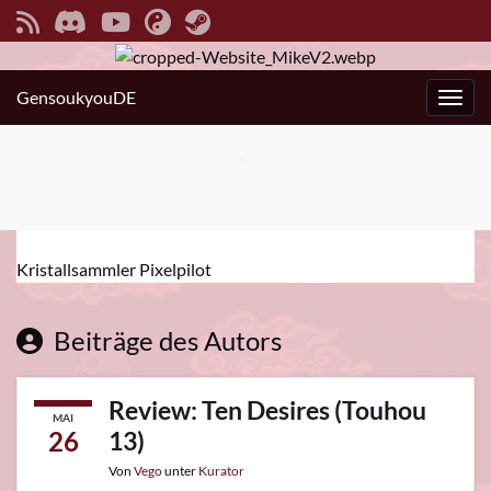
GensoukyouDE
Navig
Kristallsammler Pixelpilot
Beiträge des Autors
Review: Ten Desires (Touhou
MAI
26
13)
Von
Vego
unter
Kurator