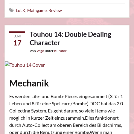
Schlagwörter
LoLK
,
Maingame
,
Review
Touhou 14: Double Dealing
JUNI
17
Character
Von
Vego
unter
Kurator
Mechanik
Es werden Life- und Bomb-Pieces eingesammelt (3 für 1
Leben und 8 für eine Spellcard/Bombe).DDC hat das 2.0
Collecting System. Es geht darum, so viele Items wie
möglich in kurzer Zeit einzusammeln.Dies funktionert
durch Auto-Collect am oberen Bereich des Bildschirms,
oder durch die Benutzung einer Bombe.Wenn man