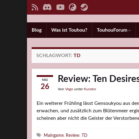
Blog
Was ist Touhou?
TouhouForum
SCHLAGWORT:
TD
Review: Ten Desire
MAI
26
Von
Vego
unter
Kurator
Ein weiterer Frühling lässt Gensoukyou aus de
erwachen, und zusätzlich zum Blütenmeer ergie
scheinen aber nicht die Geister der Verstorbe
Schlagwörter
Maingame
,
Review
,
TD