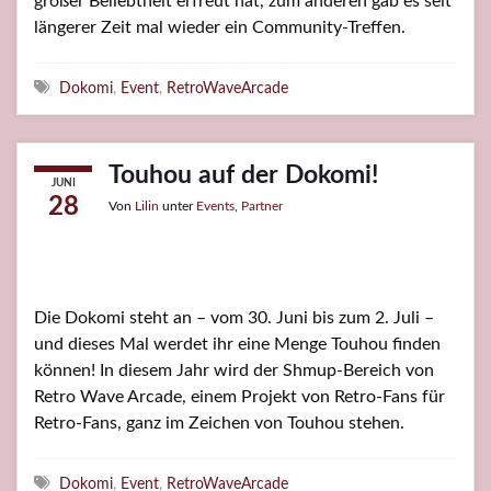
großer Beliebtheit erfreut hat, zum anderen gab es seit
längerer Zeit mal wieder ein Community-Treffen.
Schlagwörter
Dokomi
,
Event
,
RetroWaveArcade
Touhou auf der Dokomi!
JUNI
28
Von
Lilin
unter
Events
,
Partner
Die Dokomi steht an – vom 30. Juni bis zum 2. Juli –
und dieses Mal werdet ihr eine Menge Touhou finden
können! In diesem Jahr wird der Shmup-Bereich von
Retro Wave Arcade, einem Projekt von Retro-Fans für
Retro-Fans, ganz im Zeichen von Touhou stehen.
Schlagwörter
Dokomi
,
Event
,
RetroWaveArcade