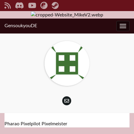
GensoukyouDE
Navi
Pharao Pixelpilot Pixelmeister