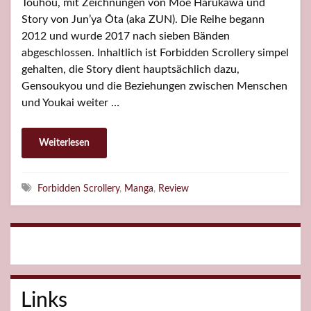
Touhou, mit Zeichnungen von Moe Harukawa und
Story von Jun’ya Ōta (aka ZUN). Die Reihe begann
2012 und wurde 2017 nach sieben Bänden
abgeschlossen. Inhaltlich ist Forbidden Scrollery simpel
gehalten, die Story dient hauptsächlich dazu,
Gensoukyou und die Beziehungen zwischen Menschen
und Youkai weiter …
Weiterlesen
Schlagwörter
Forbidden Scrollery
,
Manga
,
Review
Links