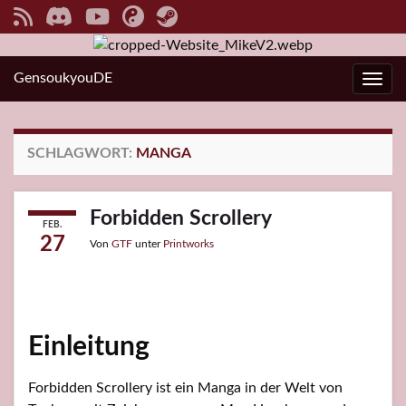
GensoukyouDE
Navi
SCHLAGWORT:
MANGA
Forbidden Scrollery
FEB.
27
Von
GTF
unter
Printworks
Einleitung
Forbidden Scrollery ist ein Manga in der Welt von