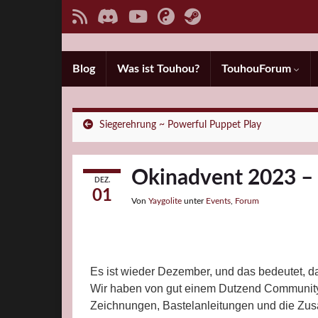
Blog
Was ist Touhou?
TouhouForum
Siegerehrung ~ Powerful Puppet Play
Okinadvent 2023 – 
DEZ.
01
Von
Yaygolite
unter
Events
,
Forum
Es ist wieder Dezember, und das bedeutet, da
Wir haben von gut einem Dutzend Community
Zeichnungen, Bastelanleitungen und die Zusa