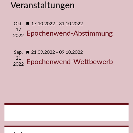
Veranstaltungen
Ansicht
Navigat
Hervorgehoben
Okt.
17.10.2022
-
31.10.2022
17
Epochenwend-Abstimmung
2022
Hervorgehoben
Sep.
21.09.2022
-
09.10.2022
21
Epochenwend-Wettbewerb
2022