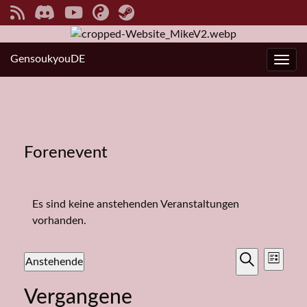
GensoukyouDE
Navi
Forenevent
Es sind keine anstehenden Veranstaltungen
vorhanden.
Veranst
Vera
Anstehende
Liste
Ansi
Suche
Datum
Suche
Navi
Vergangene
wählen.
und