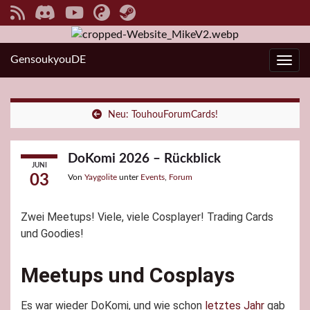
GensoukyouDE
Navi
Neu: TouhouForumCards!
DoKomi 2026 – Rückblick
JUNI
03
Von
Yaygolite
unter
Events
,
Forum
Zwei Meetups! Viele, viele Cosplayer! Trading Cards
und Goodies!
Meetups und Cosplays
Es war wieder DoKomi, und wie schon
letztes Jahr
gab