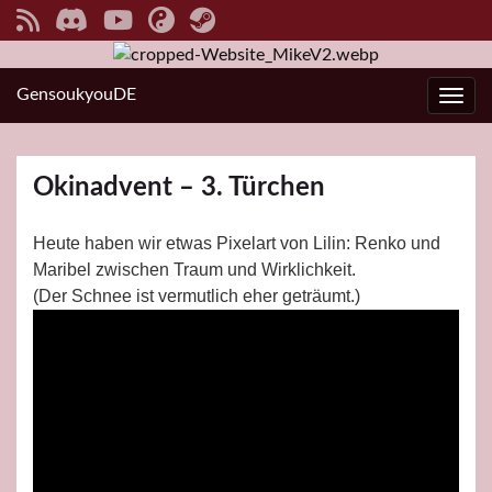
GensoukyouDE
Navi
Okinadvent – 3. Türchen
Heute haben wir etwas Pixelart von Lilin: Renko und
Maribel zwischen Traum und Wirklichkeit.
(Der Schnee ist vermutlich eher geträumt.)